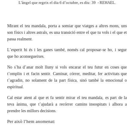
L’àngel que regeix el dia 6 d’octubre, es diu: 39 - REHAEL.
Mirant el teu mandala, porta a somiar que viatges a altres mons, uns
son físics i altres astrals, es una transició entre el que tu vols i el que et
passa realment.
L’esperit hi és i les ganes també, només cal proposar-se ho, i segur
que ho aconsegueixes.
No s’ha d’anar molt lluny si vols encarar el teu futur en coses que
t’omplin i et facin sentir. Caminar, córrer, meditar, fer activitats que
t’agradin, no solament de la part física, sinó també la emocional o
espiritual.
Cal estar atent al que et fa sentir mirar el teu mandala, es part de la
teva ànima, que t’ajudarà a recórrer camins insospitats i alhora a
prendre les millors decisions.
Per això l’hem anomenat: