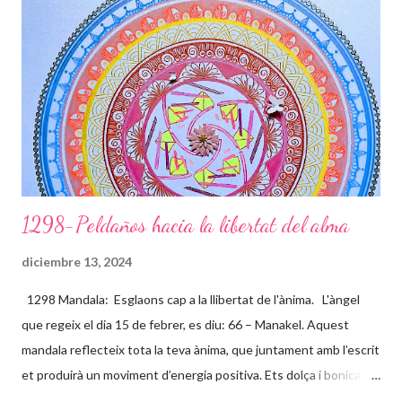
l’exterior de la teva ànima, projectant ones que van passant per
les diferents capes de l’aura, formant juntament amb la Divinitat
aquests dibuixos, que són petjades teves i seves, on t’ensenya
els camins per on has de transitar. La fada t’acompanya en
aquest camí, tens la gran sort d’haver compartit l’entr...
1298-Peldaños hacia la libertat del alma
diciembre 13, 2024
1298 Mandala: Esglaons cap a la llibertat de l'ànima. L'àngel
que regeix el dia 15 de febrer, es diu: 66 – Manakel. Aquest
mandala reflecteix tota la teva ànima, que juntament amb l’escrit
et produirà un moviment d’energia positiva. Ets dolça i bonica
per dins i per fora, demostres una gran complicitat amb les