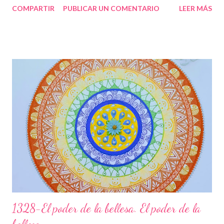
COMPARTIR
PUBLICAR UN COMENTARIO
LEER MÁS
causes socials i t’entregues amb molt d’amor incondicional, per
això els colors son clars i bonics. L’espiral del centre ve a dir que
tota aquesta energia va al centre del teu jo més profund i acaba
convertint-se amb un flor. Els esglaons son les paranys que vas
trobant en aquest camí, que et toca viure, uns es pugen ràpids i
fàcils, d’altres lents i feixucs, però els vas superant fins arribar
juntament amb l’energia cap al lloc on ets TU realment. Les
papallones que t’acompanyen t’ajuden a transformar-te i que
puguis gaudir de tot el potencial meravellós que tens. Agraeix a
la vida tot el que et dóna, sigui b...
1328-El poder de la bellesa. El poder de la