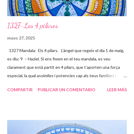
1327-Los 4 pilares
mayo 27, 2025
1327 Mandala: Els 4 pilars. L'àngel que regeix el dia 1 de maig,
es diu: 9 – Haziel. Si ens fixem en el teu mandala, es veu
clarament que està partit en 4 pilars, que t’aporten una força
especial, la qual assimiles i potencies cap als teus familiars i
amics, per ajudar-los a ser millors persones (ànimes). Ets un
COMPARTIR
PUBLICAR UN COMENTARIO
LEER MÁS
ésser humà súper excepcional, i molts s’apropen a tu per sentir
aquesta energia que tens tan arrelada a la terra, i al mateix
temps la projectes a l’univers, per tal de que des de altres
contrades puguin sentir tota la energia que desprens. La flor
representa la teva bellesa interna i externa que s’estén cap a