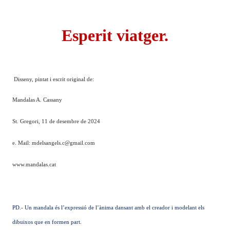
Esperit viatger.
Disseny, pintat i escrit original de:
Mandalas A. Cassany
St. Gregori, 11 de desembre de 2024
e. Mail: mdelsangels.c@gmail.com
www.mandalas.cat
PD.- Un mandala és l’expressió de l’ànima dansant amb el creador i modelant els
dibuixos que en formen part.