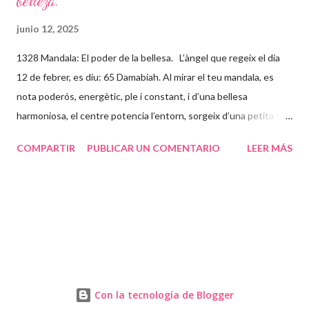
belleza.
junio 12, 2025
1328 Mandala: El poder de la bellesa. L’àngel que regeix el dia
12 de febrer, es diu: 65 Damabiah. Al mirar el teu mandala, es
nota poderós, energètic, ple i constant, i d’una bellesa
harmoniosa, el centre potencia l’entorn, sorgeix d’una petita flor
que està instal·lada en el teu centre o Self (ànima) que
COMPARTIR
PUBLICAR UN COMENTARIO
LEER MÁS
expandeix llum a través de tot el mandala. Tu i el teu ser
superior balleu a través de l’inconscient formant aquestes línies
rectes, ondulades, en forma de triangle o en forma d’energia, per
aconseguir una fluïdesa en torn a tu, a qui ets i a qui vols ser.
Deixa’t anar, repta al futur amb la il·lusió d’un nen petit, amb
ganes d’aprendre, amb ganes de gaudir i riure molt, per poder
arribar a la majestuositat de la teva ànima. La papallona et donarà
la transformació que busques i juntament amb la teva parella
Con la tecnología de Blogger
podreu caminar units i amb la llibertat que us mereixeu. PD.- Un