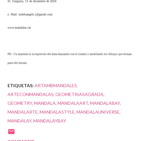
St. Gregorio, 11 de diciembre de 2024
e. Mail: mdelsangels.c@gmail.com
www.mandalas.cat
PD.- Un mandala es la expresión del alma danzando con el creador y modelando los dibujos que forman
parte del mismo.
ETIQUETAS:
ARTAMBMANDALES
ARTECONMANDALAS
GEOMETRIASAGRADA
GEOMETRY
MANDALA
MANDALAART
MANDALABAY
MANDALARTE
MANDALASTYLE
MANDALAUNIVERSE
MANDALAY
MANDALAYBAY