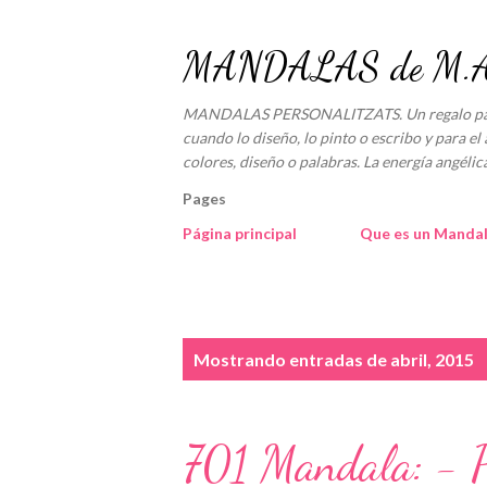
MANDALAS de M.An
MANDALAS PERSONALITZATS. Un regalo para e
cuando lo diseño, lo pinto o escribo y para el 
colores, diseño o palabras. La energía angé
Pages
Página principal
Que es un Manda
E
Mostrando entradas de abril, 2015
n
t
701 Mandala: - Pa
r