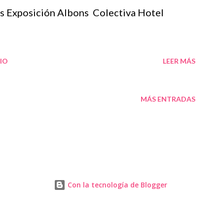
’altre, només cal que t’ho proposis, potser et
s Exposición Albons Colectiva Hotel
 simplement que no va amb tu, però si, has
assa al teu voltant, tan en persones...
IO
LEER MÁS
MÁS ENTRADAS
Con la tecnología de Blogger