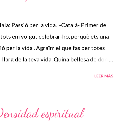
: Passió per la vida. -Català- Primer de
i, tots em volgut celebrar-ho, perquè ets una
ió per la vida . Agraïm el que fas per totes
 llarg de la teva vida. Quina bellesa de dona
a de pertànyer al nostre col·lectiu. Ànima
LEER MÁS
inquietuds per fer coses, i no quedar-te
en la vida que és millor parar una estona i
reixes i tu ho saps , però la teva senzillesa
nsidad espiritual
neguis. Ets TU i en el teu interior està la
res té, nosaltres us ajudem a entendreu, si