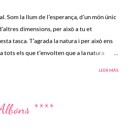
és per nosaltres el dibuix de la teva ànima
l. Som la llum de l’esperança, d’un món únic
color i també de calor humà. Mandala
d’altres dimensions, per això a tu et
ern hi ha una f...
ta tasca. T’agrada la natura i per això ens
a tots els que t’envolten que a la natura
irant una posta de sol, una muntanya, un llac,
LEER MÁS
mar de flors, el cel i el mar, tot el que
t. Es veritat que us podeu ajudar uns a altres
ades us les compliqueu, no enteneu els
 Albons ****
nté l’atenció plena i tot el que hagis de fer
ransformació la tens al vell mig del teu nucli,