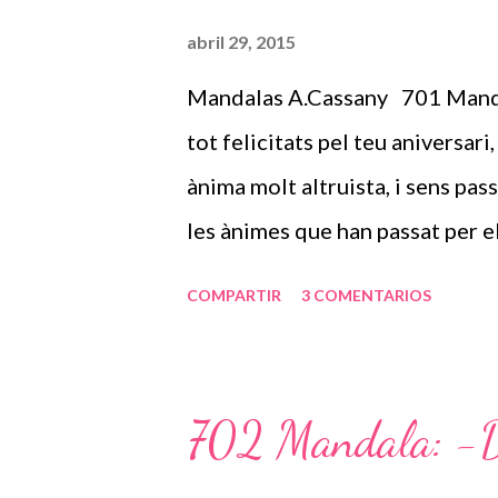
a
abril 29, 2015
d
Mandalas A.Cassany 701 Mandala
a
s
tot felicitats pel teu aniversar
ànima molt altruista, i sens pass
les ànimes que han passat per el
ets!. Discreta però afable, dign
COMPARTIR
3 COMENTARIOS
voladora, que has tingut i tens 
aturada. Però arriba un moment 
deixar-se mimar per tots, t’ho me
702 Mandala: -De
fa que moltes vegades no ho reco
divinitat, que cada un de vosalt