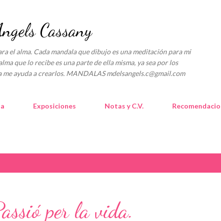
Ir al contenido principal
gels Cassany
l alma. Cada mandala que dibujo es una meditación para mi
alma que lo recibe es una parte de ella misma, ya sea por los
lica me ayuda a crearlos. MANDALAS mdelsangels.c@gmail.com
la
Exposiciones
Notas y C.V.
Recomendacio
ssió per la vida.