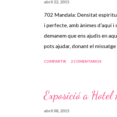
abril 22, 2015
ens ho demaneu. El teu mandala 
702 Mandala: Densitat espiritua
d’aquest moment, amb molt de 
i perfecte, amb ànimes d’aquí i 
A.Cassany En el seu nucli més int
demanem que ens ajudis en aques
pots ajudar, donant el missatge 
trobaran tot el seu potencial. M
COMPARTIR
2 COMENTARIOS
un planúria, una simple flor o un 
desperti en ells la seva divinita
amb coses molt simples i a veg
Exposició a Hotel
missatges que us donen, però ma
o aprendre et vindrà rodat. La t
abril 08, 2015