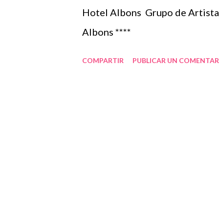
es per passar d’una dimensió a l
Hotel Albons Grupo de Artista
penses que no estàs preparat, o
Albons ****
d’estar molt atent a tot el que p
COMPARTIR
PUBLICAR UN COMENTAR