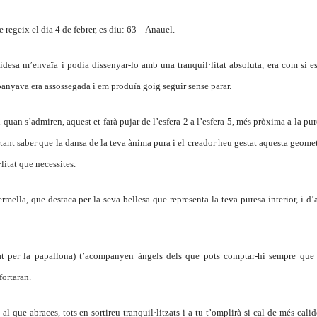
 regeix el dia 4 de febrer, es diu: 63 – Anauel.
idesa m’envaïa i podia dissenyar-lo amb una tranquil·litat absoluta, era com si es
panyava era assossegada i em produïa goig seguir sense parar.
uan s’admiren, aquest et farà pujar de l’esfera 2 a l’esfera 5, més pròxima a la pur
tant saber que la dansa de la teva ànima pura i el creador heu gestat aquesta geomet
litat que necessites.
mella, que destaca per la seva bellesa que representa la teva puresa interior, i d’a
tat per la papallona) t’acompanyen àngels dels que pots comptar-hi sempre que 
fortaran.
l que abraces, tots en sortireu tranquil·litzats i a tu t’omplirà si cal de més cali