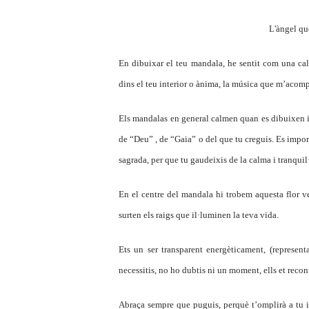
L'àngel que
En dibuixar el teu mandala, he sentit com una cal
dins el teu interior o ànima, la música que m’acom
Els mandalas en general calmen quan es dibuixen i q
de “Deu” , de “Gaia” o del que tu creguis. Es impor
sagrada, per que tu gaudeixis de la calma i tranquil·
En el centre del mandala hi trobem aquesta flor ver
surten els raigs que il·luminen la teva vida.
Ets un ser transparent energèticament, (represen
necessitis, no ho dubtis ni un moment, ells et recon
Abraça sempre que puguis, perquè t’omplirà a tu i a