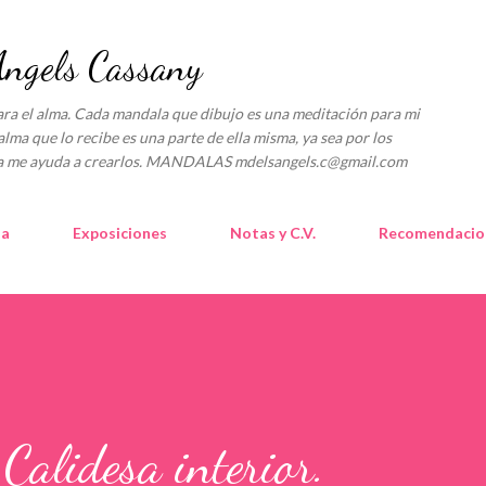
Ir al contenido principal
gels Cassany
l alma. Cada mandala que dibujo es una meditación para mi
alma que lo recibe es una parte de ella misma, ya sea por los
lica me ayuda a crearlos. MANDALAS mdelsangels.c@gmail.com
la
Exposiciones
Notas y C.V.
Recomendacio
alidesa interior.