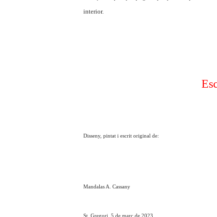
interior.
Esc
Disseny, pintat i escrit original de:
Mandalas A. Cassany
St. Gregori, 5 de març de 2023