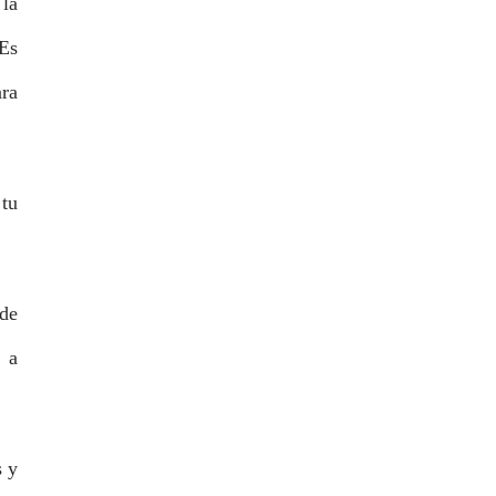
 la
 Es
ara
 tu
 de
 a
s y