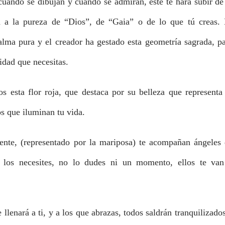
uando se dibujan y cuando se admiran, éste te hará subir de
a a la pureza de “Dios”, de “Gaia” o de lo que tú creas.
alma pura y el creador ha gestado esta geometría sagrada, p
lidad que necesitas.
 esta flor roja, que destaca por su belleza que representa
os que iluminan tu vida.
mente, (representado por la mariposa) te acompañan ángeles
 los necesites, no lo dudes ni un momento, ellos te van
lenará a ti, y a los que abrazas, todos saldrán tranquilizado