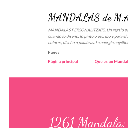
MANDALAS de M.An
MANDALAS PERSONALITZATS. Un regalo para e
cuando lo diseño, lo pinto o escribo y para el 
colores, diseño o palabras. La energía angé
Pages
Página principal
Que es un Manda
1261 Mandala: C