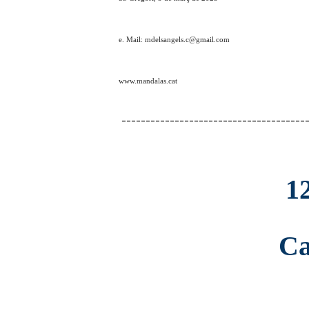
e. Mail: mdelsangels.c@gmail.com
www.mandalas.cat
---------------------------------------
1
Ca