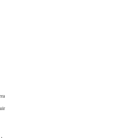
era
uir