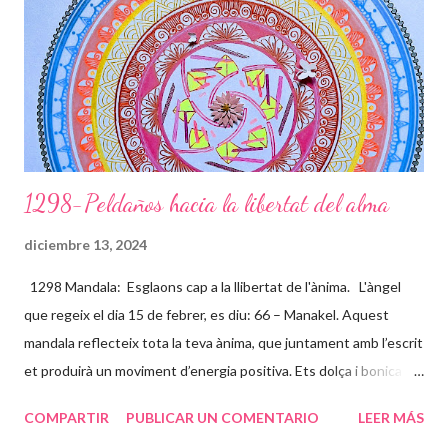
aquests dibuixos, que són petjades teves i seves, on t’ensenya
els camins per on has de transitar. La fada t’acompanya en
aquest camí, tens la gran sort d’haver compartit l’entr...
1298-Peldaños hacia la libertat del alma
diciembre 13, 2024
1298 Mandala: Esglaons cap a la llibertat de l'ànima. L'àngel
que regeix el dia 15 de febrer, es diu: 66 – Manakel. Aquest
mandala reflecteix tota la teva ànima, que juntament amb l’escrit
et produirà un moviment d’energia positiva. Ets dolça i bonica
per dins i per fora, demostres una gran complicitat amb les
COMPARTIR
PUBLICAR UN COMENTARIO
LEER MÁS
causes socials i t’entregues amb molt d’amor incondicional, per