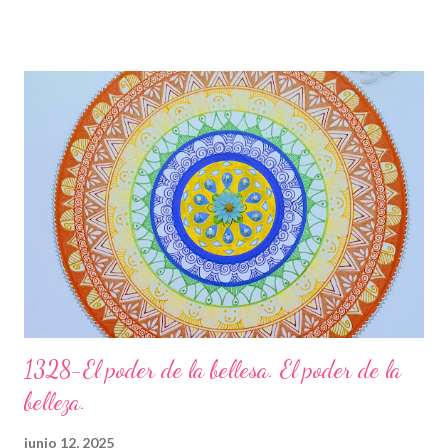
això els colors son clars i bonics. L’espiral del centre ve a dir que
tota aquesta energia va al centre del teu jo més profund i acaba
convertint-se amb un flor. Els esglaons son les paranys que vas
trobant en aquest camí, que et toca viure, uns es pugen ràpids i
fàcils, d’altres lents i feixucs, però els vas superant fins arribar
juntament amb l’energia cap al lloc on ets TU realment. Les
papallones que t’acompanyen t’ajuden a transformar-te i que
puguis gaudir de tot el potencial meravellós que tens. Agraeix a
la vida tot el que et dóna, sigui b...
1328-El poder de la bellesa. El poder de la
belleza.
junio 12, 2025