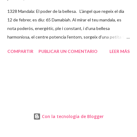
1328 Mandala: El poder de la bellesa. L’àngel que regeix el dia
12 de febrer, es diu: 65 Damabiah. Al mirar el teu mandala, es
nota poderós, energètic, ple i constant, i d’una bellesa
harmoniosa, el centre potencia l’entorn, sorgeix d’una petita flor
que està instal·lada en el teu centre o Self (ànima) que
COMPARTIR
PUBLICAR UN COMENTARIO
LEER MÁS
expandeix llum a través de tot el mandala. Tu i el teu ser
superior balleu a través de l’inconscient formant aquestes línies
rectes, ondulades, en forma de triangle o en forma d’energia, per
aconseguir una fluïdesa en torn a tu, a qui ets i a qui vols ser.
Deixa’t anar, repta al futur amb la il·lusió d’un nen petit, amb
ganes d’aprendre, amb ganes de gaudir i riure molt, per poder
arribar a la majestuositat de la teva ànima. La papallona et donarà
la transformació que busques i juntament amb la teva parella
Con la tecnología de Blogger
podreu caminar units i amb la llibertat que us mereixeu. PD.- Un
mandala és l’expressió de l’ànima dansant amb el creador i