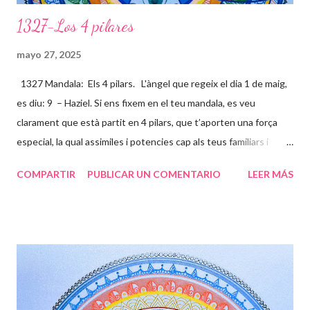
1327-Los 4 pilares
mayo 27, 2025
1327 Mandala: Els 4 pilars. L'àngel que regeix el dia 1 de maig,
es diu: 9 – Haziel. Si ens fixem en el teu mandala, es veu
clarament que està partit en 4 pilars, que t’aporten una força
especial, la qual assimiles i potencies cap als teus familiars i
amics, per ajudar-los a ser millors persones (ànimes). Ets un
COMPARTIR
PUBLICAR UN COMENTARIO
LEER MÁS
ésser humà súper excepcional, i molts s’apropen a tu per sentir
aquesta energia que tens tan arrelada a la terra, i al mateix
temps la projectes a l’univers, per tal de que des de altres
contrades puguin sentir tota la energia que desprens. La flor
representa la teva bellesa interna i externa que s’estén cap a
l’exterior de la teva ànima, projectant ones que van passant per
les diferents capes de l’aura, formant juntament amb la Divinitat