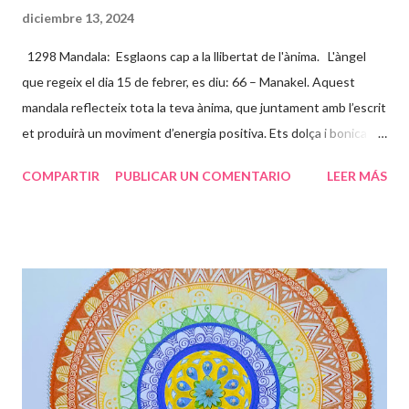
diciembre 13, 2024
1298 Mandala: Esglaons cap a la llibertat de l'ànima. L'àngel
que regeix el dia 15 de febrer, es diu: 66 – Manakel. Aquest
mandala reflecteix tota la teva ànima, que juntament amb l’escrit
et produirà un moviment d’energia positiva. Ets dolça i bonica
per dins i per fora, demostres una gran complicitat amb les
COMPARTIR
PUBLICAR UN COMENTARIO
LEER MÁS
causes socials i t’entregues amb molt d’amor incondicional, per
això els colors son clars i bonics. L’espiral del centre ve a dir que
tota aquesta energia va al centre del teu jo més profund i acaba
convertint-se amb un flor. Els esglaons son les paranys que vas
trobant en aquest camí, que et toca viure, uns es pugen ràpids i
fàcils, d’altres lents i feixucs, però els vas superant fins arribar
juntament amb l’energia cap al lloc on ets TU realment. Les
papallones que t’acompanyen t’ajuden a transformar-te i que
puguis gaudir de tot el potencial meravellós que tens. Agraeix a