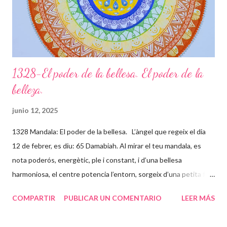
la vida tot el que et dóna, sigui b...
1328-El poder de la bellesa. El poder de la
belleza.
junio 12, 2025
1328 Mandala: El poder de la bellesa. L’àngel que regeix el dia
12 de febrer, es diu: 65 Damabiah. Al mirar el teu mandala, es
nota poderós, energètic, ple i constant, i d’una bellesa
harmoniosa, el centre potencia l’entorn, sorgeix d’una petita flor
que està instal·lada en el teu centre o Self (ànima) que
COMPARTIR
PUBLICAR UN COMENTARIO
LEER MÁS
expandeix llum a través de tot el mandala. Tu i el teu ser
superior balleu a través de l’inconscient formant aquestes línies