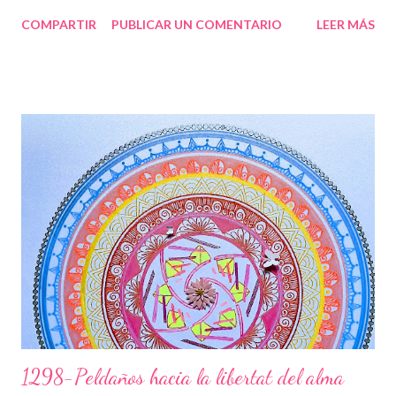
amics, per ajudar-los a ser millors persones (ànimes). Ets un
COMPARTIR
PUBLICAR UN COMENTARIO
LEER MÁS
ésser humà súper excepcional, i molts s’apropen a tu per sentir
aquesta energia que tens tan arrelada a la terra, i al mateix
temps la projectes a l’univers, per tal de que des de altres
contrades puguin sentir tota la energia que desprens. La flor
representa la teva bellesa interna i externa que s’estén cap a
l’exterior de la teva ànima, projectant ones que van passant per
les diferents capes de l’aura, formant juntament amb la Divinitat
aquests dibuixos, que són petjades teves i seves, on t’ensenya
els camins per on has de transitar. La fada t’acompanya en
aquest camí, tens la gran sort d’haver compartit l’entr...
1298-Peldaños hacia la libertat del alma