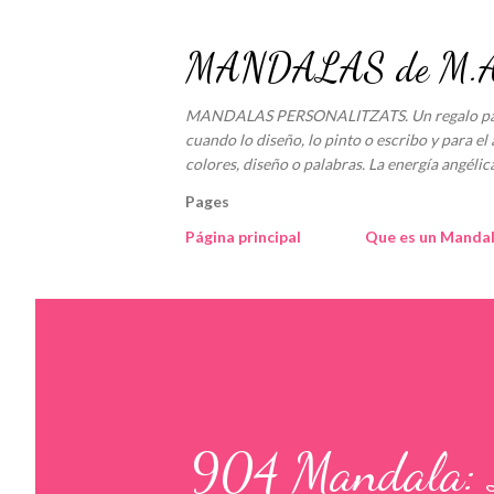
MANDALAS de M.An
MANDALAS PERSONALITZATS. Un regalo para e
cuando lo diseño, lo pinto o escribo y para el 
colores, diseño o palabras. La energía angé
Pages
Página principal
Que es un Manda
904 Mandala: L