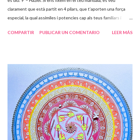
es diu: 9 – Haziel. Si ens fixem en el teu mandala, es veu
clarament que està partit en 4 pilars, que t’aporten una força
especial, la qual assimiles i potencies cap als teus familiars i
amics, per ajudar-los a ser millors persones (ànimes). Ets un
COMPARTIR
PUBLICAR UN COMENTARIO
LEER MÁS
ésser humà súper excepcional, i molts s’apropen a tu per sentir
aquesta energia que tens tan arrelada a la terra, i al mateix
temps la projectes a l’univers, per tal de que des de altres
contrades puguin sentir tota la energia que desprens. La flor
representa la teva bellesa interna i externa que s’estén cap a
l’exterior de la teva ànima, projectant ones que van passant per
les diferents capes de l’aura, formant juntament amb la Divinitat
aquests dibuixos, que són petjades teves i seves, on t’ensenya
els camins per on has de transitar. La fada t’acompanya en
aquest camí, tens la gran sort d’haver compartit l’entr...