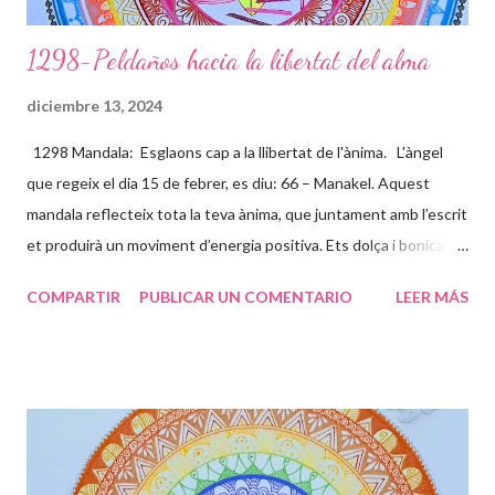
1298-Peldaños hacia la libertat del alma
diciembre 13, 2024
1298 Mandala: Esglaons cap a la llibertat de l'ànima. L'àngel
que regeix el dia 15 de febrer, es diu: 66 – Manakel. Aquest
mandala reflecteix tota la teva ànima, que juntament amb l’escrit
et produirà un moviment d’energia positiva. Ets dolça i bonica
per dins i per fora, demostres una gran complicitat amb les
COMPARTIR
PUBLICAR UN COMENTARIO
LEER MÁS
causes socials i t’entregues amb molt d’amor incondicional, per
això els colors son clars i bonics. L’espiral del centre ve a dir que
tota aquesta energia va al centre del teu jo més profund i acaba
convertint-se amb un flor. Els esglaons son les paranys que vas
trobant en aquest camí, que et toca viure, uns es pugen ràpids i
fàcils, d’altres lents i feixucs, però els vas superant fins arribar
juntament amb l’energia cap al lloc on ets TU realment. Les