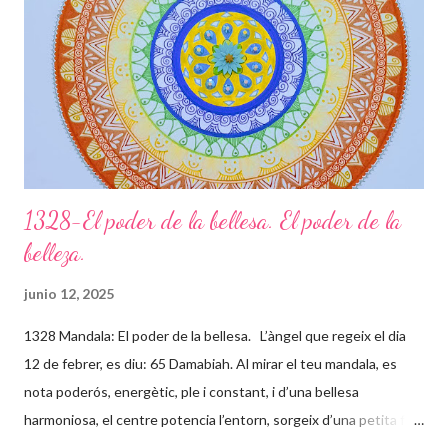
papallones que t’acompanyen t’ajuden a transformar-te i que
puguis gaudir de tot el potencial meravellós que tens. Agraeix a
la vida tot el que et dóna, sigui b...
1328-El poder de la bellesa. El poder de la
belleza.
junio 12, 2025
1328 Mandala: El poder de la bellesa. L’àngel que regeix el dia
12 de febrer, es diu: 65 Damabiah. Al mirar el teu mandala, es
nota poderós, energètic, ple i constant, i d’una bellesa
harmoniosa, el centre potencia l’entorn, sorgeix d’una petita flor
que està instal·lada en el teu centre o Self (ànima) que