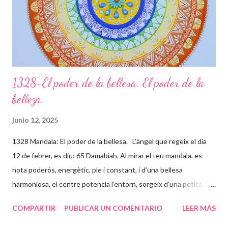
la vida tot el que et dóna, sigui b...
1328-El poder de la bellesa. El poder de la
belleza.
junio 12, 2025
1328 Mandala: El poder de la bellesa. L’àngel que regeix el dia
12 de febrer, es diu: 65 Damabiah. Al mirar el teu mandala, es
nota poderós, energètic, ple i constant, i d’una bellesa
harmoniosa, el centre potencia l’entorn, sorgeix d’una petita flor
que està instal·lada en el teu centre o Self (ànima) que
COMPARTIR
PUBLICAR UN COMENTARIO
LEER MÁS
expandeix llum a través de tot el mandala. Tu i el teu ser
superior balleu a través de l’inconscient formant aquestes línies