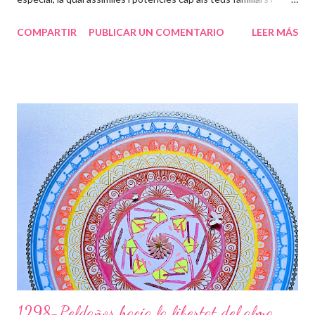
amics, per ajudar-los a ser millors persones (ànimes). Ets un
COMPARTIR
PUBLICAR UN COMENTARIO
LEER MÁS
ésser humà súper excepcional, i molts s’apropen a tu per sentir
aquesta energia que tens tan arrelada a la terra, i al mateix
temps la projectes a l’univers, per tal de que des de altres
contrades puguin sentir tota la energia que desprens. La flor
representa la teva bellesa interna i externa que s’estén cap a
l’exterior de la teva ànima, projectant ones que van passant per
les diferents capes de l’aura, formant juntament amb la Divinitat
aquests dibuixos, que són petjades teves i seves, on t’ensenya
els camins per on has de transitar. La fada t’acompanya en
aquest camí, tens la gran sort d’haver compartit l’entr...
1298-Peldaños hacia la libertat del alma