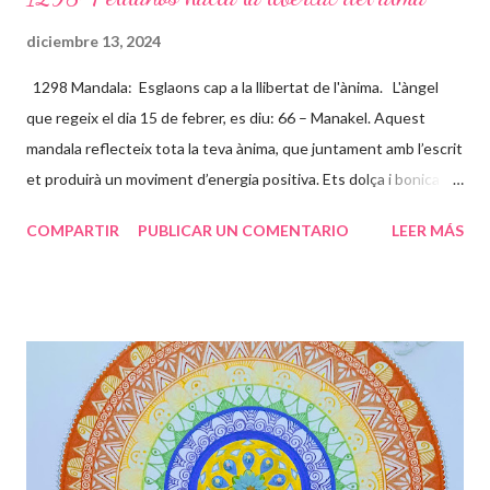
diciembre 13, 2024
1298 Mandala: Esglaons cap a la llibertat de l'ànima. L'àngel
que regeix el dia 15 de febrer, es diu: 66 – Manakel. Aquest
mandala reflecteix tota la teva ànima, que juntament amb l’escrit
et produirà un moviment d’energia positiva. Ets dolça i bonica
per dins i per fora, demostres una gran complicitat amb les
COMPARTIR
PUBLICAR UN COMENTARIO
LEER MÁS
causes socials i t’entregues amb molt d’amor incondicional, per
això els colors son clars i bonics. L’espiral del centre ve a dir que
tota aquesta energia va al centre del teu jo més profund i acaba
convertint-se amb un flor. Els esglaons son les paranys que vas
trobant en aquest camí, que et toca viure, uns es pugen ràpids i
fàcils, d’altres lents i feixucs, però els vas superant fins arribar
juntament amb l’energia cap al lloc on ets TU realment. Les
papallones que t’acompanyen t’ajuden a transformar-te i que
puguis gaudir de tot el potencial meravellós que tens. Agraeix a