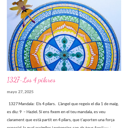
1327-Los 4 pilares
mayo 27, 2025
1327 Mandala: Els 4 pilars. L'àngel que regeix el dia 1 de maig,
es diu: 9 – Haziel. Si ens fixem en el teu mandala, es veu
clarament que està partit en 4 pilars, que t’aporten una força
especial, la qual assimiles i potencies cap als teus familiars i