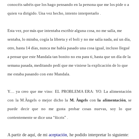
conocéis sabéis que los hago pensando en la persona que me los pide o a
quien va dirigido. Una vez hecho, intento interpretarlo .
Esta vez, por más que intentaba escribir alguna cosa, no me salía, me
sentaba, lo miraba, cogía la libreta y el boli y no me salía nada, así un día,
otro, hasta 14 días, nunca me había pasado una cosa igual, incluso llegué
a pensar que este Mandala tan bonito no era para ti, hasta que un día de la
semana pasada, meditando pedí que me viniese la explicación de lo que
me estaba pasando con este Mandala.
Y..... ya creo que me vino: EL PROBLEMA ERA: YO. La alimentación
con
la M.Àngels
o mejor dicho
la
M.
Àngels
con
la alimentación
, se
puede decir que no me gusta probar cosas nuevas, soy lo que
corrientemente se dice una “ñicris” .
A partir de aquí, de mi
aceptación
, he podido interpretar lo siguiente: