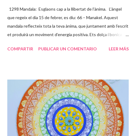
1298 Mandala: Esglaons cap a la llibertat de l'ànima. L'àngel
que regeix el dia 15 de febrer, es diu: 66 – Manakel. Aquest
mandala reflecteix tota la teva ànima, que juntament amb l’escrit
et produirà un moviment d’energia positiva. Ets dolça i bonica
per dins i per fora, demostres una gran complicitat amb les
COMPARTIR
PUBLICAR UN COMENTARIO
LEER MÁS
causes socials i t’entregues amb molt d’amor incondicional, per
això els colors son clars i bonics. L’espiral del centre ve a dir que
tota aquesta energia va al centre del teu jo més profund i acaba
convertint-se amb un flor. Els esglaons son les paranys que vas
trobant en aquest camí, que et toca viure, uns es pugen ràpids i
fàcils, d’altres lents i feixucs, però els vas superant fins arribar
juntament amb l’energia cap al lloc on ets TU realment. Les
papallones que t’acompanyen t’ajuden a transformar-te i que
puguis gaudir de tot el potencial meravellós que tens. Agraeix a
la vida tot el que et dóna, sigui b...