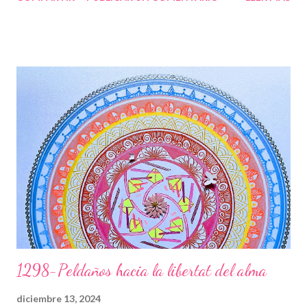
ésser humà súper excepcional, i molts s’apropen a tu per sentir
aquesta energia que tens tan arrelada a la terra, i al mateix
temps la projectes a l’univers, per tal de que des de altres
contrades puguin sentir tota la energia que desprens. La flor
representa la teva bellesa interna i externa que s’estén cap a
l’exterior de la teva ànima, projectant ones que van passant per
les diferents capes de l’aura, formant juntament amb la Divinitat
aquests dibuixos, que són petjades teves i seves, on t’ensenya
els camins per on has de transitar. La fada t’acompanya en
aquest camí, tens la gran sort d’haver compartit l’entr...
1298-Peldaños hacia la libertat del alma
diciembre 13, 2024