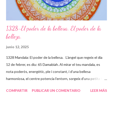
1328-El poder de la bellesa. El poder de la
belleza.
junio 12, 2025
1328 Mandala: El poder de la bellesa. L’àngel que regeix el dia
12 de febrer, es diu: 65 Damabiah. Al mirar el teu mandala, es
nota poderós, energètic, ple i constant, i d’una bellesa
harmoniosa, el centre potencia l’entorn, sorgeix d’una petita flor
que està instal·lada en el teu centre o Self (ànima) que
COMPARTIR
PUBLICAR UN COMENTARIO
LEER MÁS
expandeix llum a través de tot el mandala. Tu i el teu ser
superior balleu a través de l’inconscient formant aquestes línies
rectes, ondulades, en forma de triangle o en forma d’energia, per