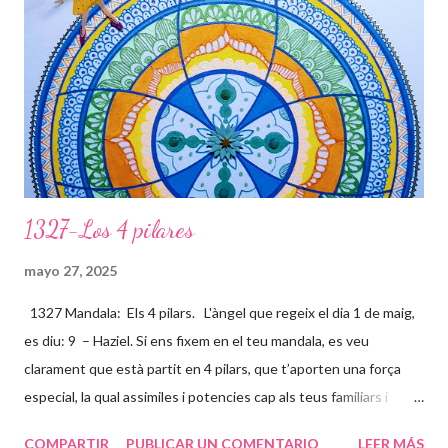
1327-Los 4 pilares
mayo 27, 2025
1327 Mandala: Els 4 pilars. L'àngel que regeix el dia 1 de maig,
es diu: 9 – Haziel. Si ens fixem en el teu mandala, es veu
clarament que està partit en 4 pilars, que t’aporten una força
especial, la qual assimiles i potencies cap als teus familiars i
amics, per ajudar-los a ser millors persones (ànimes). Ets un
COMPARTIR
PUBLICAR UN COMENTARIO
LEER MÁS