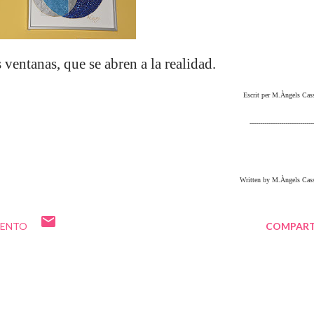
ventanas, que se abren a la realidad.
Escrit per M.Àngels Cas
------------------------------
Written by M.Àngels Cas
IENTO
COMPART