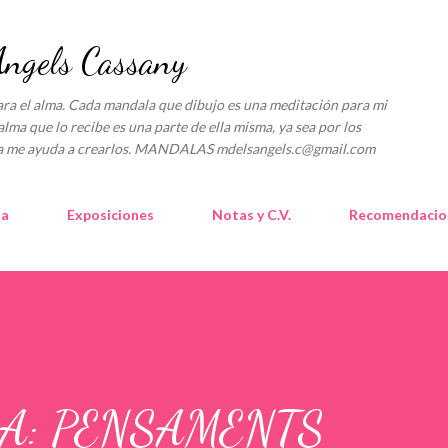
Ir al contenido principal
gels Cassany
l alma. Cada mandala que dibujo es una meditación para mi
alma que lo recibe es una parte de ella misma, ya sea por los
lica me ayuda a crearlos. MANDALAS mdelsangels.c@gmail.com
la
Exposiciones
Notas y C.V.
Recomendacio
A: PENSAMENTS