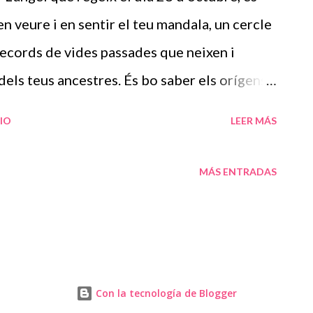
e surt del teu interior, aporta a la societat
n veure i en sentir el teu mandala, un cercle
tres, i la gran transformació que has mostrat
, records de vides passades que neixen i
dels teus ancestres. És bo saber els orígens
 buscar si es reprodueix en tu, alguna emoció
IO
LEER MÁS
no varen saber gestionar i tu en aquesta vida
de sanar-ho, perquè els que et segueixen,
MÁS ENTRADAS
des, visquin sense aquesta càrrega i t’ajudi a
teu sol interior que surt cada dia amb
da, camina al costat de qui t’aporti i avança
as i no cal amoïnar-se pels que no
Con la tecnología de Blogger
voldran estar amb tu, per qui ets i per qui