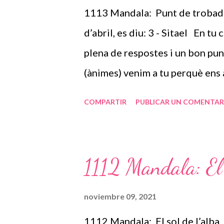
l'estrella de 12 puntes (Reflex
1113 Mandala: Punt de trobada 
fortalesa espiritual i l'esperan
d’abril, es diu: 3 - Sitael En tu
interna fins a l'externa, on una...
plena de respostes i un bon pun
(ànimes) venim a tu perquè ens
que se’ns escapen de la ment co
COMPARTIR
PUBLICAR UN COMENTAR
resposta més adequada en el teu
complagudes dels teus comentar
molt AMOR, en el teu dia a dia, 
1112 Mandala: El 
teu grup de treball. El teu manda
internament i forta externament
noviembre 09, 2021
reconeixement important, tant 
1112 Mandala: El sol de l’alba.