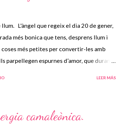
lum. L'àngel que regeix el dia 20 de gener,
rada més bonica que tens, desprens llum i
s coses més petites per convertir-les amb
ulls parpellegen espurnes d’amor, que durant
 encomanar-les als teus estimats. Tens uns
IO
LEER MÁS
cuda amb dedicació i estimació cap als que
mics, això ens agrada i molt i, ets mereixedora
ir d’ara. La família és el millor regal que
ergia camaleònica.
an va passant el temps, un temps meravellós
guir grans coses. El teu mandala expressa tot