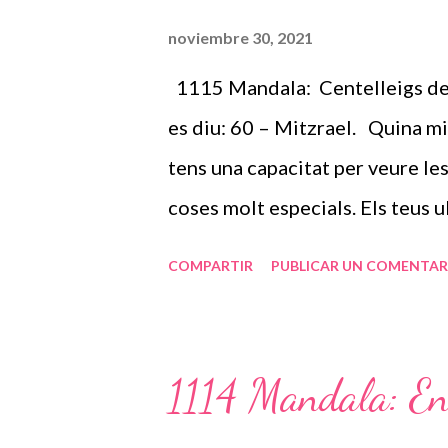
a
noviembre 30, 2021
d
1115 Mandala: Centelleigs de l
a
s
es diu: 60 – Mitzrael. Quina mi
tens una capacitat per veure le
coses molt especials. Els teus 
els teus anys de vida has sabut
COMPARTIR
PUBLICAR UN COMENTAR
quants anys de vida i l’has vis
t’envolten, siguin familiars o a
de tot el bo que et vingui a part
1114 Mandala: En
tenim i ens adonem molt més qu
i que ben aprofitat pots aconse