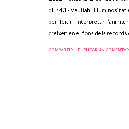
tu personalment. La papallona qu
diu: 43 - Veuliah Lluminositat e
aquest amor que tens tu pels al
per llegir i interpretar l’ànima
en e...
creixen en el fons dels records 
materns, d’àvies i besàvies, cal
COMPARTIR
PUBLICAR UN COMENTAR
o sentiment negatiu, que elles 
pots fer l’aprenentatge per tal 
siguin fills/filles o nebots/nebo
tu a seguir endavant amb tot el 
albada. Tens una meravellosa vi
als que no et sumin, estem de p
t’entenguin, segur que d’altres 