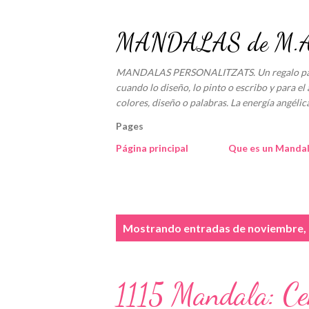
MANDALAS de M.An
MANDALAS PERSONALITZATS. Un regalo para e
cuando lo diseño, lo pinto o escribo y para el 
colores, diseño o palabras. La energía angé
Pages
Página principal
Que es un Manda
E
Mostrando entradas de noviembre,
n
t
1115 Mandala: Cen
r