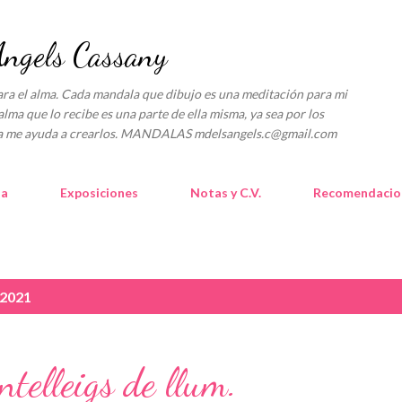
Ir al contenido principal
gels Cassany
l alma. Cada mandala que dibujo es una meditación para mi
alma que lo recibe es una parte de ella misma, ya sea por los
lica me ayuda a crearlos. MANDALAS mdelsangels.c@gmail.com
la
Exposiciones
Notas y C.V.
Recomendacio
 2021
telleigs de llum.