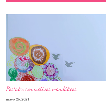
t
r
a
d
a
s
Postales con motivos mandálicos
mayo 26, 2021