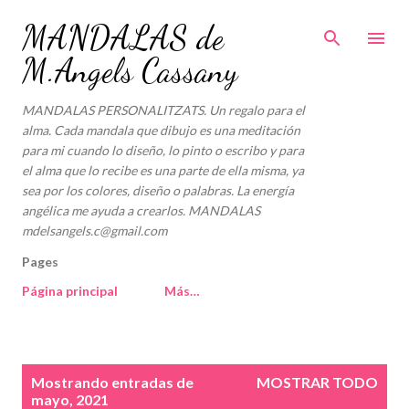
Ir al contenido principal
MANDALAS de
M.Angels Cassany
MANDALAS PERSONALITZATS. Un regalo para el
alma. Cada mandala que dibujo es una meditación
para mi cuando lo diseño, lo pinto o escribo y para
el alma que lo recibe es una parte de ella misma, ya
sea por los colores, diseño o palabras. La energía
angélica me ayuda a crearlos. MANDALAS
mdelsangels.c@gmail.com
Pages
Página principal
Más…
E
Mostrando entradas de
MOSTRAR TODO
n
mayo, 2021