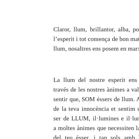
Claror, llum, brillantor, alba, 
l’esperit i tot comença de bon ma
llum, nosaltres ens posem en mar
La llum del nostre esperit ens
través de les nostres ànimes a val
sentir que, SOM éssers de llum. 
de la teva innocència et sentim 
ser de LLUM, il·lumines e il·lu
a moltes ànimes que necessiten l
del teu ésser, i tan sols amb 