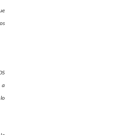
ue
os
MOS
s a
 lo