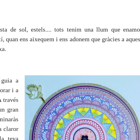
posta de sol, estels.... tots tenim una llum que enamo
tí, quan ens aixequem i ens adonem que gràcies a aques
xa.
 guia a
orar i a
A través
un gran
minaràs
a claror
la teva