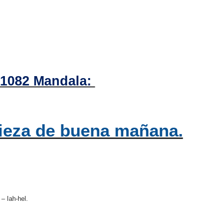
1082 Mandala:
pieza de buena mañana.
 – Iah-hel.