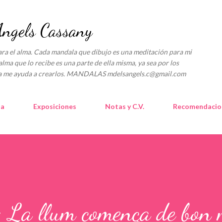
Ir al contenido principal
gels Cassany
l alma. Cada mandala que dibujo es una meditación para mi
alma que lo recibe es una parte de ella misma, ya sea por los
lica me ayuda a crearlos. MANDALAS mdelsangels.c@gmail.com
la
Exposiciones
Notas y C.V.
Recomendacio
La llum comença de bon 