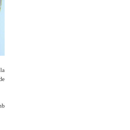
la
 de
mb