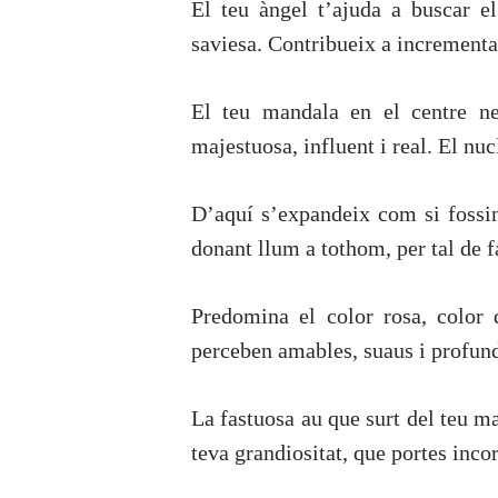
El teu àngel t’ajuda a buscar e
saviesa. Contribueix a incrementar
El teu mandala en el centre ne
majestuosa, influent i real. El nucl
D’aquí s’expandeix com si fossin
donant llum a tothom, per tal de fa
Predomina el color rosa, color 
perceben amables, suaus i profunds
La fastuosa au que surt del teu man
teva grandiositat, que portes inc