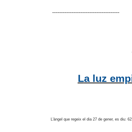
--------------------------------------
La luz em
L'àngel que regeix el dia 27 de gener, es diu: 62