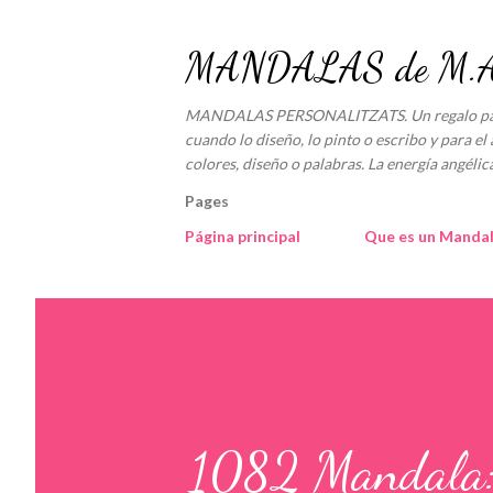
MANDALAS de M.An
MANDALAS PERSONALITZATS. Un regalo para e
cuando lo diseño, lo pinto o escribo y para el 
colores, diseño o palabras. La energía angé
Pages
Página principal
Que es un Manda
1082 Mandala: 