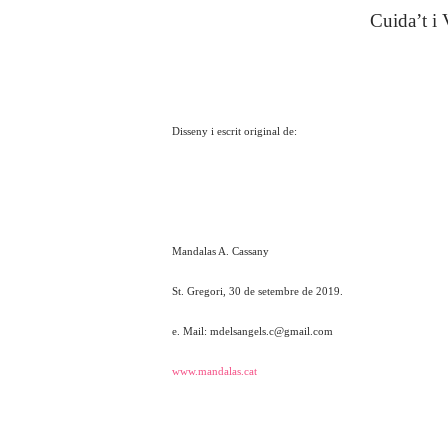
Cuida’t i
Disseny i escrit original de:
Mandalas A. Cassany
St. Gregori, 30 de setembre de 2019.
e. Mail: mdelsangels.c@gmail.com
www.mandalas.cat