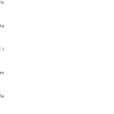
ir
ta
 i
es
 la