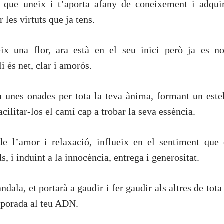
l que uneix i t’aporta afany de coneixement i adquir
 les virtuts que ja tens.
ix una flor, ara està en el seu inici però ja es no
i és net, clar i amorós.
 unes onades per tota la teva ànima, formant un estel
cilitar-los el camí cap a trobar la seva essència.
de l’amor i relaxació, influeix en el sentiment que 
, i induint a la innocència, entrega i generositat.
dala, et portarà a gaudir i fer gaudir als altres de tota
orporada al teu ADN.