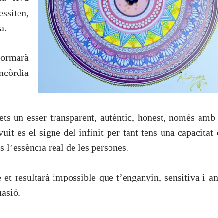
essiten,
a.
sformarà
ncòrdia
ts un esser transparent, autèntic, honest, només amb 
vuit es el signe del infinit per tant tens una capacitat
s l’essència real de les persones.
 et resultarà impossible que t’enganyin, sensitiva i a
uasió.