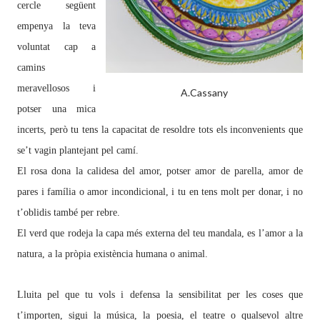
cercle següent
empenya la teva
voluntat cap a
camins
meravellosos i
A.Cassany
potser una mica
incerts, però tu tens la capacitat de resoldre tots els inconvenients que
se’t vagin plantejant pel camí.
El rosa dona la calidesa del amor, potser amor de parella, amor de
pares i família o amor incondicional, i tu en tens molt per donar, i no
t’oblidis també per rebre.
El verd que rodeja la capa més externa del teu mandala, es l’amor a la
natura, a la pròpia existència humana o animal.
Lluita pel que tu vols i defensa la sensibilitat per les coses que
t’importen, sigui la música, la poesia, el teatre o qualsevol altre