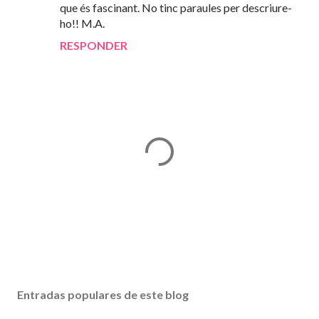
que és fascinant. No tinc paraules per descriure-
ho!! M.A.
RESPONDER
P
u
b
Entradas populares de este blog
l