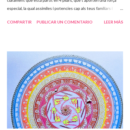
clarament que està partit en 4 pilars, que t’aporten una força
especial, la qual assimiles i potencies cap als teus familiars i
amics, per ajudar-los a ser millors persones (ànimes). Ets un
COMPARTIR
PUBLICAR UN COMENTARIO
LEER MÁS
ésser humà súper excepcional, i molts s’apropen a tu per sentir
aquesta energia que tens tan arrelada a la terra, i al mateix
temps la projectes a l’univers, per tal de que des de altres
contrades puguin sentir tota la energia que desprens. La flor
representa la teva bellesa interna i externa que s’estén cap a
l’exterior de la teva ànima, projectant ones que van passant per
les diferents capes de l’aura, formant juntament amb la Divinitat
aquests dibuixos, que són petjades teves i seves, on t’ensenya
els camins per on has de transitar. La fada t’acompanya en
aquest camí, tens la gran sort d’haver compartit l’entr...