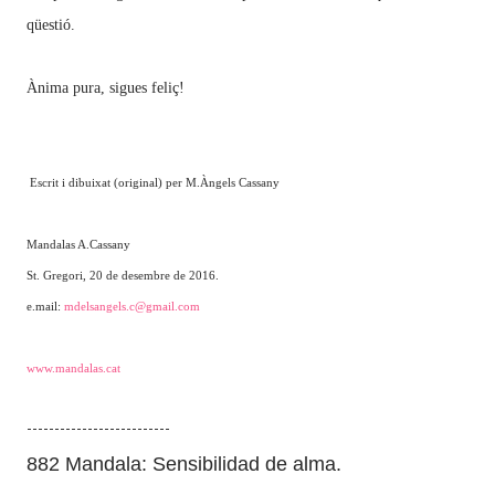
qüestió.
Ànima pura, sigues feliç!
Escrit i dibuixat (original) per M.Àngels Cassany
Mandalas A.Cassany
St. Gregori, 20 de desembre de 2016.
e.mail:
mdelsangels.c@gmail.com
www.mandalas.cat
--------------------------
882 Mandala:
Sensibilidad de alma.