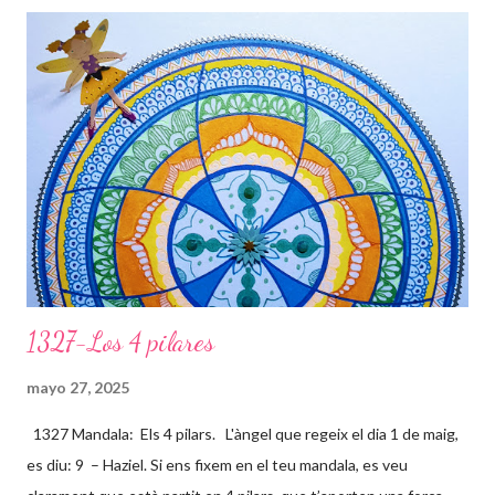
i
c
a
r
u
n
c
o
m
e
n
t
a
r
1327-Los 4 pilares
i
o
mayo 27, 2025
1327 Mandala: Els 4 pilars. L'àngel que regeix el dia 1 de maig,
es diu: 9 – Haziel. Si ens fixem en el teu mandala, es veu