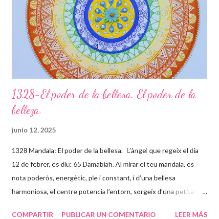
puguis gaudir de tot el potencial meravellós que tens. Agraeix a
la vida tot el que et dóna, sigui b...
1328-El poder de la bellesa. El poder de la
belleza.
junio 12, 2025
1328 Mandala: El poder de la bellesa. L’àngel que regeix el dia
12 de febrer, es diu: 65 Damabiah. Al mirar el teu mandala, es
nota poderós, energètic, ple i constant, i d’una bellesa
harmoniosa, el centre potencia l’entorn, sorgeix d’una petita flor
que està instal·lada en el teu centre o Self (ànima) que
COMPARTIR
PUBLICAR UN COMENTARIO
LEER MÁS
expandeix llum a través de tot el mandala. Tu i el teu ser