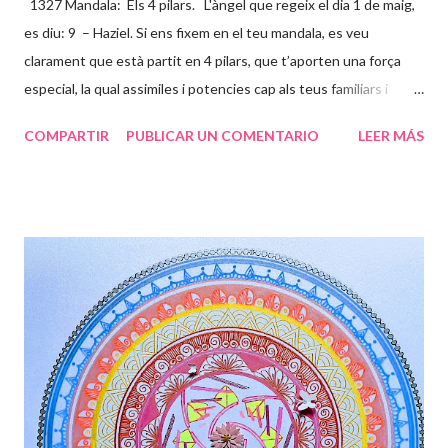
1327 Mandala: Els 4 pilars. L'àngel que regeix el dia 1 de maig,
es diu: 9 – Haziel. Si ens fixem en el teu mandala, es veu
clarament que està partit en 4 pilars, que t’aporten una força
especial, la qual assimiles i potencies cap als teus familiars i
amics, per ajudar-los a ser millors persones (ànimes). Ets un
COMPARTIR
PUBLICAR UN COMENTARIO
LEER MÁS
ésser humà súper excepcional, i molts s’apropen a tu per sentir
aquesta energia que tens tan arrelada a la terra, i al mateix
temps la projectes a l’univers, per tal de que des de altres
contrades puguin sentir tota la energia que desprens. La flor
representa la teva bellesa interna i externa que s’estén cap a
l’exterior de la teva ànima, projectant ones que van passant per
les diferents capes de l’aura, formant juntament amb la Divinitat
aquests dibuixos, que són petjades teves i seves, on t’ensenya
els camins per on has de transitar. La fada t’acompanya en
aquest camí, tens la gran sort d’haver compartit l’entr...