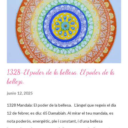
fàcils, d’altres lents i feixucs, però els vas superant fins arribar
juntament amb l’energia cap al lloc on ets TU realment. Les
papallones que t’acompanyen t’ajuden a transformar-te i que
puguis gaudir de tot el potencial meravellós que tens. Agraeix a
la vida tot el que et dóna, sigui b...
1328-El poder de la bellesa. El poder de la
belleza.
junio 12, 2025
1328 Mandala: El poder de la bellesa. L’àngel que regeix el dia
12 de febrer, es diu: 65 Damabiah. Al mirar el teu mandala, es
nota poderós, energètic, ple i constant, i d’una bellesa