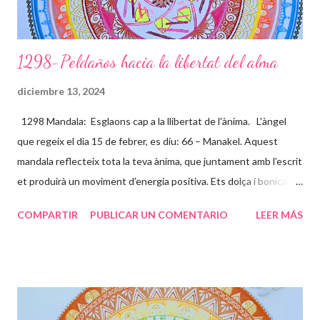
1298-Peldaños hacia la libertat del alma
diciembre 13, 2024
1298 Mandala: Esglaons cap a la llibertat de l'ànima. L'àngel
que regeix el dia 15 de febrer, es diu: 66 – Manakel. Aquest
mandala reflecteix tota la teva ànima, que juntament amb l’escrit
et produirà un moviment d’energia positiva. Ets dolça i bonica
per dins i per fora, demostres una gran complicitat amb les
COMPARTIR
PUBLICAR UN COMENTARIO
LEER MÁS
causes socials i t’entregues amb molt d’amor incondicional, per
això els colors son clars i bonics. L’espiral del centre ve a dir que
tota aquesta energia va al centre del teu jo més profund i acaba
convertint-se amb un flor. Els esglaons son les paranys que vas
trobant en aquest camí, que et toca viure, uns es pugen ràpids i