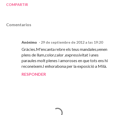
COMPARTIR
Comentarios
Anónimo
29 de septiembre de 2012 a las 19:20
Gràcies.M'encanta rebre els teus mandales,venen
plens de llum,color,calor ,expressivitat i unes
paraules molt plenes i amoroses en que tots ens hi
reconeixem.I enhorabona per la exposició a Milà.
RESPONDER