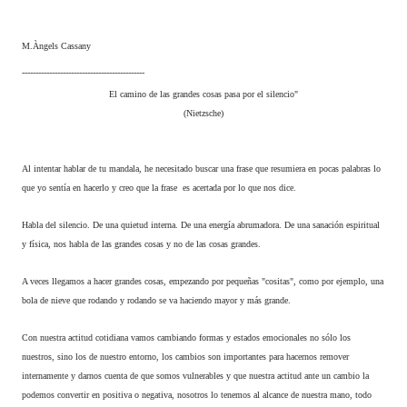
M.Àngels Cassany
---------------------------------------------
El camino de las grandes cosas pasa por el silencio"
(Nietzsche)
Al intentar hablar de tu mandala, he necesitado buscar una frase que resumiera en pocas palabras lo
que yo sentía en hacerlo y creo que la frase es acertada por lo que nos dice.
Habla del silencio. De una quietud interna. De una energía abrumadora. De una sanación espiritual
y física, nos habla de las grandes cosas y no de las cosas grandes.
A veces llegamos a hacer grandes cosas, empezando por pequeñas "cositas", como por ejemplo, una
bola de nieve que rodando y rodando se va haciendo mayor y más grande.
Con nuestra actitud cotidiana vamos cambiando formas y estados emocionales no sólo los
nuestros, sino los de nuestro entorno, los cambios son importantes para hacernos remover
internamente y darnos cuenta de que somos vulnerables y que nuestra actitud ante un cambio la
podemos convertir en positiva o negativa, nosotros lo tenemos al alcance de nuestra mano, todo