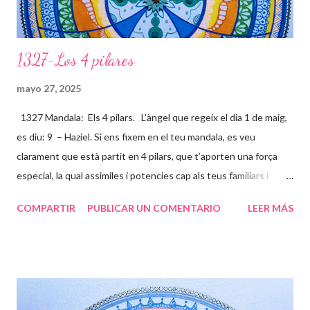
n
t
a
r
1327-Los 4 pilares
i
o
mayo 27, 2025
1327 Mandala: Els 4 pilars. L'àngel que regeix el dia 1 de maig,
es diu: 9 – Haziel. Si ens fixem en el teu mandala, es veu
clarament que està partit en 4 pilars, que t’aporten una força
especial, la qual assimiles i potencies cap als teus familiars i
amics, per ajudar-los a ser millors persones (ànimes). Ets un
COMPARTIR
PUBLICAR UN COMENTARIO
LEER MÁS
ésser humà súper excepcional, i molts s’apropen a tu per sentir
aquesta energia que tens tan arrelada a la terra, i al mateix
temps la projectes a l’univers, per tal de que des de altres
contrades puguin sentir tota la energia que desprens. La flor
representa la teva bellesa interna i externa que s’estén cap a