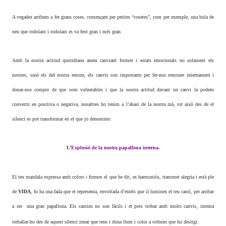
A vegades arribem a fer grans coses, començant per petites “cosetes”, com per exemple, una bola de
neu que rodolant i rodolant es va fent gran i més gran.
Amb la nostra actitud quotidiana anem canviant formes i estats emocionals no solament els
nostres, sinó els del nostra entorn, els canvis son importants per fer-nos remoure internament i
donar-nos compte de que som vulnerables i que la nostra actitud davant un canvi la podem
convertir en positiva o negativa, nosaltres ho tenim a l’abast de la nostra mà, tot això des de el
silenci es pot transformar en el que jo denomino:
L’Explosió de la nostra papallona interna.
El teu mandala expressa amb colors i formes el que he dit, es harmoniós, transmet alegria i està ple
de
VIDA
, hi ha una fada que et representa, envoltada d’estels que il·luminen el teu camí, per arribar
a ser una gran papallona. Els camins no son fàcils i et pots trobar amb molts canvis, intenta
treballar-ho des de aquest silenci innat que tens i dona llum i color a tothom que ho desitgi.