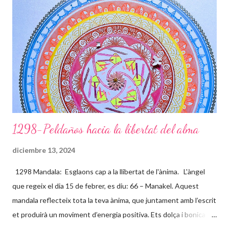
l’exterior de la teva ànima, projectant ones que van passant per
les diferents capes de l’aura, formant juntament amb la Divinitat
aquests dibuixos, que són petjades teves i seves, on t’ensenya
els camins per on has de transitar. La fada t’acompanya en
aquest camí, tens la gran sort d’haver compartit l’entr...
1298-Peldaños hacia la libertat del alma
diciembre 13, 2024
1298 Mandala: Esglaons cap a la llibertat de l'ànima. L'àngel
que regeix el dia 15 de febrer, es diu: 66 – Manakel. Aquest
mandala reflecteix tota la teva ànima, que juntament amb l’escrit
et produirà un moviment d’energia positiva. Ets dolça i bonica
per dins i per fora, demostres una gran complicitat amb les