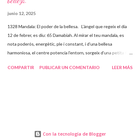
belleza.
junio 12, 2025
1328 Mandala: El poder de la bellesa. L’àngel que regeix el dia
12 de febrer, es diu: 65 Damabiah. Al mirar el teu mandala, es
nota poderós, energètic, ple i constant, i d’una bellesa
harmoniosa, el centre potencia l’entorn, sorgeix d’una petita flor
que està instal·lada en el teu centre o Self (ànima) que
COMPARTIR
PUBLICAR UN COMENTARIO
LEER MÁS
expandeix llum a través de tot el mandala. Tu i el teu ser
superior balleu a través de l’inconscient formant aquestes línies
rectes, ondulades, en forma de triangle o en forma d’energia, per
aconseguir una fluïdesa en torn a tu, a qui ets i a qui vols ser.
Deixa’t anar, repta al futur amb la il·lusió d’un nen petit, amb
ganes d’aprendre, amb ganes de gaudir i riure molt, per poder
arribar a la majestuositat de la teva ànima. La papallona et donarà
la transformació que busques i juntament amb la teva parella
Con la tecnología de Blogger