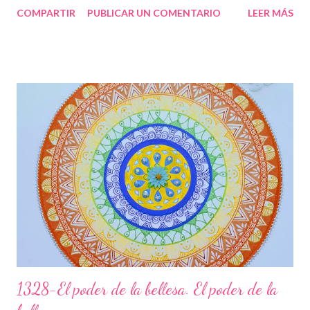
COMPARTIR
PUBLICAR UN COMENTARIO
LEER MÁS
causes socials i t’entregues amb molt d’amor incondicional, per
això els colors son clars i bonics. L’espiral del centre ve a dir que
tota aquesta energia va al centre del teu jo més profund i acaba
convertint-se amb un flor. Els esglaons son les paranys que vas
trobant en aquest camí, que et toca viure, uns es pugen ràpids i
fàcils, d’altres lents i feixucs, però els vas superant fins arribar
juntament amb l’energia cap al lloc on ets TU realment. Les
papallones que t’acompanyen t’ajuden a transformar-te i que
puguis gaudir de tot el potencial meravellós que tens. Agraeix a
la vida tot el que et dóna, sigui b...
1328-El poder de la bellesa. El poder de la