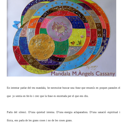
En intentar parlar del teu mandala, he necessitat buscar una frase que resumís en poques paraules el
que jo sentia en fer-lo i crec que la frase es encertada per el que ens diu.
Parla del silenci. D’una quietud interna. D’una energia aclaparadora. D’una sanació espiritual i
física, ens parla de les grans coses i no de les coses grans.