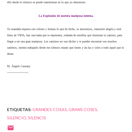
ello desde el silencio se puede transformar en lo que yo denomino:
La Explosión de nuestra mariposa interna.
Tu mandala expresa con colores y formas lo que he dicho, es armonioso, transmite alegría y está
lleno de VIDA, hay una hada que te representa, rodeada de estrellas que iluminan tu camino, para
llegar a ser una gran mariposa. Los caminos no son fáciles y te puedes encontrar con muchos
cambios, intenta trabajarlo desde ese silencio innato que tienes y da luz y color a todo aquel que lo
desee.
M. Àngels Cassany
------------------------
ETIQUETAS:
GRANDES COSAS
GRANS COSES
SILENCIO
SILENCIS