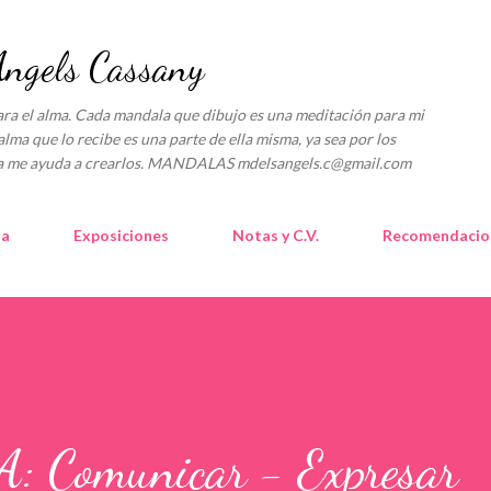
Ir al contenido principal
gels Cassany
l alma. Cada mandala que dibujo es una meditación para mi
alma que lo recibe es una parte de ella misma, ya sea por los
lica me ayuda a crearlos. MANDALAS mdelsangels.c@gmail.com
la
Exposiciones
Notas y C.V.
Recomendacio
Comunicar - Expresar