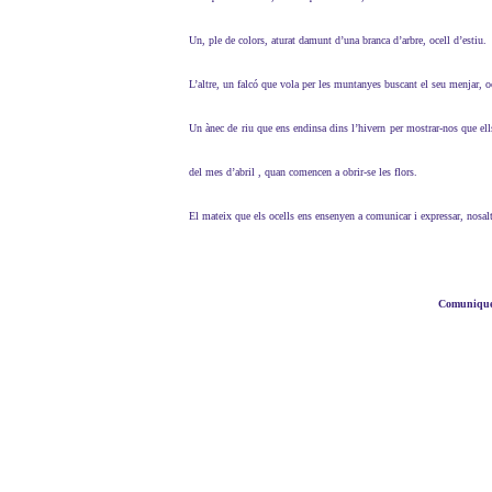
Un, ple de colors, aturat damunt d’una branca d’arbre, ocell d’estiu.
L’altre, un falcó que vola per les muntanyes buscant el seu menjar, o
Un ànec de riu que ens endinsa dins l’hivern per mostrar-nos que ells
del mes d’abril , quan comencen a obrir-se les flors.
El mateix que els ocells ens ensenyen a comunicar i expressar, nosalt
Comunique