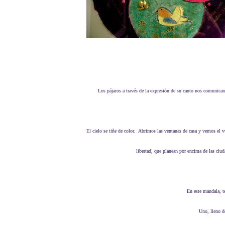
Los pájaros a través de la expresión de su canto nos comunican
El cielo se tiñe de color. Abrimos las ventanas de casa y vemos el vuelo de los pájaros que se acercan y se instalan en los tejados de las casas. Entonces nos damos cuenta que gozan de
libertad, que planean por encima de las ciud
En este mandala, 
Uno, lleno 