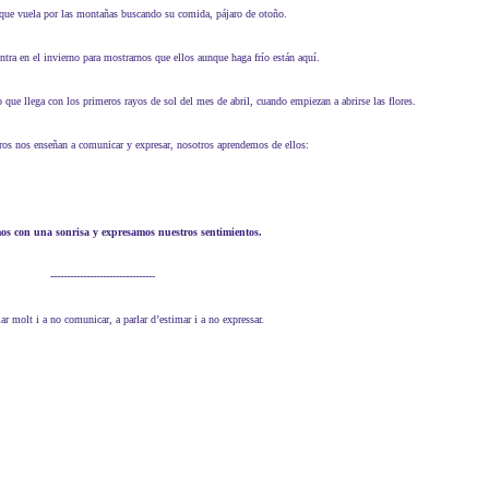
n que vuela por las montañas buscando su comida, pájaro de otoño.
entra en el invierno para mostrarnos que ellos aunque haga frío están aquí.
o que llega con los primeros rayos de sol del mes de abril, cuando empiezan a abrirse las flores.
ros nos enseñan a comunicar y expresar, nosotros aprendemos de ellos:
os con una sonrisa y expresamos nuestros sentimientos.
--------------------------------
lar molt i a no comunicar, a parlar d’estimar i a no expressar.