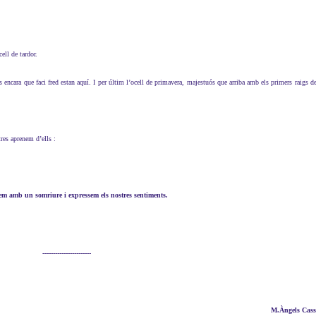
cell de tardor.
 encara que faci fred estan aquí. I per últim l’ocell de primavera, majestuós que arriba amb els primers raigs d
res aprenem d’ells :
m amb un somriure i expressem els nostres sentiments.
-----------------------
M.Àngels Cas