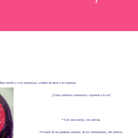
blar mucho y a no comunicar, a hablar de amar y no expresar.
¿Cómo podemos comunicar y expresar a la vez?
* Con una sonrisa, con caricias.
*A través de las palabras sentidas, de los sentimientos, del silencio.