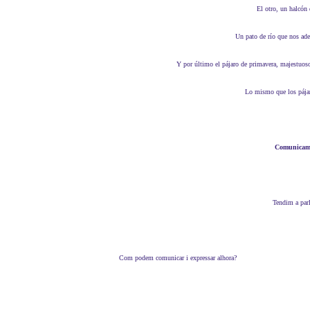
El otro, un halcó
Un pato de río que nos ad
Y por último el pájaro de primavera, majestuos
Lo mismo que los pája
Comunicam
Tendim a par
Com podem comunicar i expressar alhora?