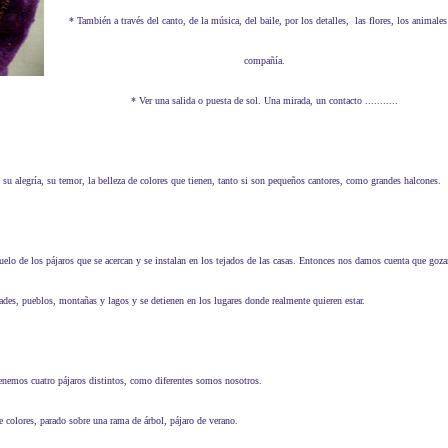
* También a través del canto, de la música, del baile, por los detalles, las flores, los animales
compañía.
* Ver una salida o puesta de sol.
Una mirada, un contacto ...........
 su alegría, su temor, la belleza de colores que tienen, tanto si son pequeños cantores, como grandes halcones.
ades, pueblos, montañas y lagos y se detienen en los lugares donde realmente quieren estar.
tenemos cuatro pájaros distintos, como diferentes somos nosotros.
de colores, parado sobre una rama de árbol, pájaro de verano.