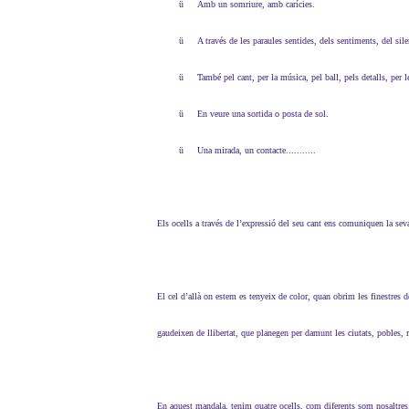
ü
Amb un somriure, amb carícies.
ü
A través de les paraules sentides, dels sentiments, del sile
ü
També pel cant, per la música, pel ball, pels detalls, per 
ü
En veure una sortida o posta de sol.
ü
Una mirada, un contacte...........
Els ocells a través de l’expressió del seu cant ens comuniquen la seva 
El cel d’allà on estem es tenyeix de color, quan obrim les finestres 
gaudeixen de llibertat, que planegen per damunt les ciutats, pobles, m
En aquest mandala, tenim quatre ocells, com diferents som nosaltre