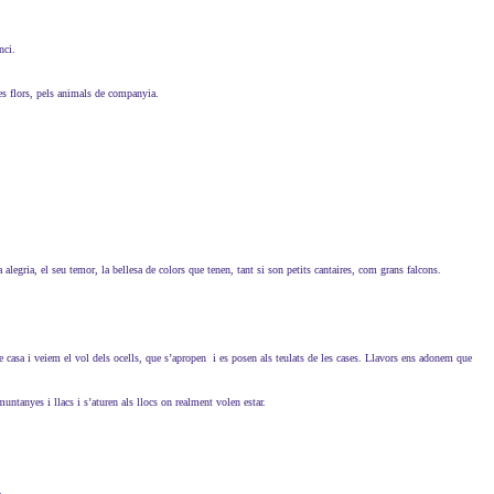
nci.
les flors, pels animals de companyia.
alegria, el seu temor, la bellesa de colors que tenen, tant si son petits cantaires, com grans falcons.
de casa i veiem el vol dels ocells, que s’apropen i es posen als teulats de les cases. Llavors ens adonem que
untanyes i llacs i s’aturen als llocs on realment volen estar.
s.